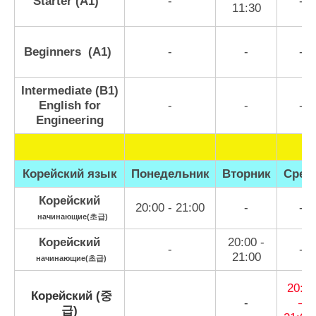
Starter (А1)
-
-
11:30
Beginners (A1)
-
-
-
Intermediate (B1)
English for
-
-
-
Engineering
Корейский язык
Понедельник
Вторник
Сред
Корейский
20:00 - 21:00
-
-
начинающие(초급)
Корейский
20:00 -
-
-
21:00
начинающие(초급)
20:00
Корейский (중
-
–
급)